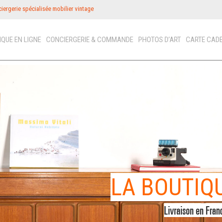
iergerie spécialisée mobilier vintage
IQUE EN LIGNE
CONCIERGERIE & COMMANDE
PHOTOS D’ART
CARTE CAD
ICON
N
PHOT
LA CAR
FRANCE
OFFREZ
LA BOUTIQ
VINTAGE
Livraison en Fran