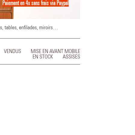
Paiement en 4x sans frais via Paypal
Paiement en 4x sans frais via Paypal
s, tables, enfilades, miroirs…
VENDUS
MISE EN AVANT MOBILE
EN STOCK
ASSISES