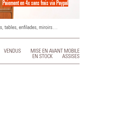
Paiement en 4x sans frais via Paypal
Paiement en 4x sans frais via Paypal
s, tables, enfilades, miroirs…
VENDUS
MISE EN AVANT MOBILE
EN STOCK
ASSISES