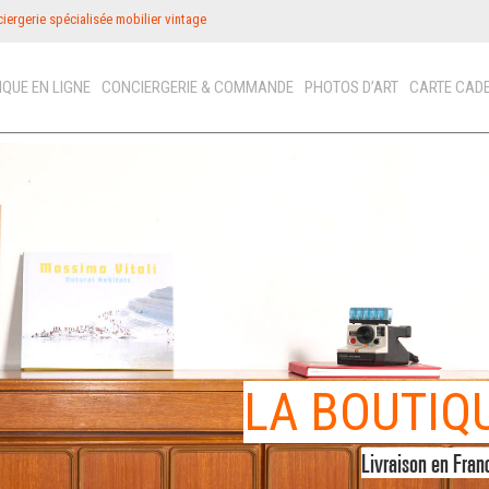
iergerie spécialisée mobilier vintage
IQUE EN LIGNE
CONCIERGERIE & COMMANDE
PHOTOS D’ART
CARTE CAD
ICON
N
PHOT
LA CAR
FRANCE
OFFREZ
LA BOUTIQ
VINTAGE
Livraison en Fran