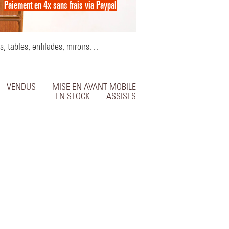
Paiement en 4x sans frais via Paypal
Paiement en 4x sans frais via Paypal
s, tables, enfilades, miroirs…
VENDUS
MISE EN AVANT MOBILE
EN STOCK
ASSISES