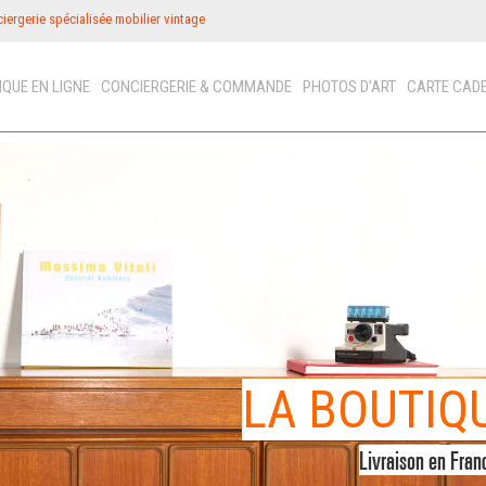
iergerie spécialisée mobilier vintage
IQUE EN LIGNE
CONCIERGERIE & COMMANDE
PHOTOS D’ART
CARTE CAD
ICON
N
PHOT
LA CAR
FRANCE
OFFREZ
LA BOUTIQ
VINTAGE
Livraison en Fran