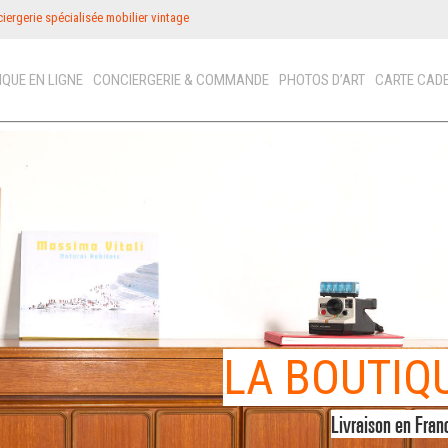
iergerie spécialisée mobilier vintage
IQUE EN LIGNE
CONCIERGERIE & COMMANDE
PHOTOS D’ART
CARTE CAD
ICON
N
PHOT
LA CAR
FRANCE
OFFREZ
LA BOUTIQ
VINTAGE
Livraison en Fran