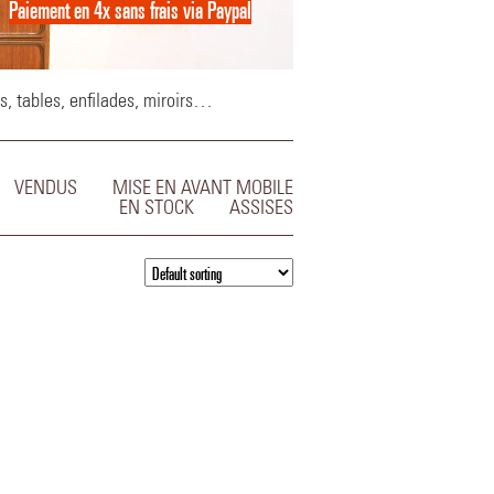
Paiement en 4x sans frais via Paypal
Paiement en 4x sans frais via Paypal
s, tables, enfilades, miroirs…
VENDUS
MISE EN AVANT MOBILE
EN STOCK
ASSISES