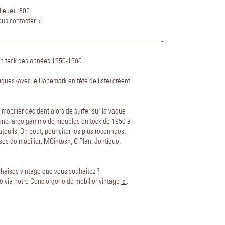
ieue) : 80€
nous contacter
ici
——————————————————————-
 en teck des années 1950-1960 :
iques (avec le Danemark en tête de liste) créent
 mobilier décident alors de surfer sur la vague
i une large gamme de meubles en teck de 1950 à
uteuils. On peut, pour citer les plus reconnues,
es de mobilier: MCintosh, G Plan, Jentique,
haises vintage que vous souhaitez ?
via notre Conciergerie de mobilier vintage
.
ici