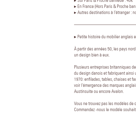
▸ Sur Paris & Proche banlieue : 40€
▸ En France (Hors Paris & Proche banl
▸ Autres destinations à l’étranger : 
—————————————
▸ Petite histoire du mobilier anglais
À partir des années 50, les pays nord
un design bien à eux.
Plusieurs entreprises britanniques de
du design danois et fabriquent ains
1970: enfilades, tables, chaises et fa
voir l’émergence des marques anglais
Austinsuite ou encore Avalon.
Vous ne trouvez pas les modèles de c
Commandez -nous le modèle souhaité 