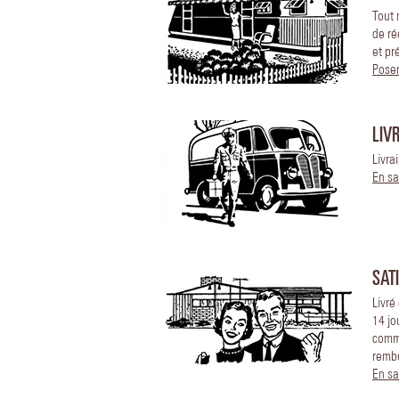
Tout 
de ré
et pr
Poser
LIV
Livra
En sa
SAT
Livré
14 jo
comm
remb
En sa