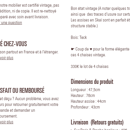
notre mobilier est certifié vintage, pas
Bon état vintage (A noter quelques tr
édition, ni de copie. Il est re-nettoyé
ainsi que des traces d’usure sur cert
éparé avec soin avant livraison.
Les assises en Skaï sont en parfait é
 une question
structure stable.)
Bois: Teck
RÉ CHEZ-VOUS
☛ Coup de ♥️ pour la forme élégante d
ison partout en France et à l’étranger.
ces 4 chaises vintage.
voir plus
330€ le lot de 4 chaises
Dimensions du produit
ISFAIT OU REMBOURSÉ
Longueur : 47,5cm
Hauteur : 76cm
 et déçu ? Aucun problème, vous avez
Hauteur assise : 44cm
urs pour retourner gratuitement votre
Profondeur : 43cm
ande et demander un
oursement.
Livraison (Retours gratuits)
voir plus