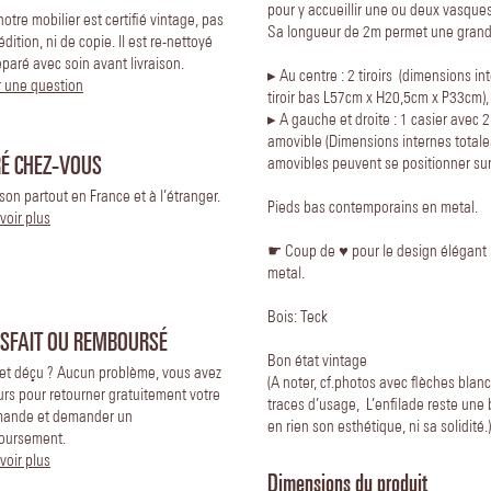
pour y accueillir une ou deux vasque
notre mobilier est certifié vintage, pas
Sa longueur de 2m permet une grand
édition, ni de copie. Il est re-nettoyé
éparé avec soin avant livraison.
▸ Au centre : 2 tiroirs (dimensions i
 une question
tiroir bas L57cm x H20,5cm x P33cm),
▸ A gauche et droite : 1 casier avec 
amovible (Dimensions internes total
RÉ CHEZ-VOUS
amovibles peuvent se positionner sur
ison partout en France et à l’étranger.
Pieds bas contemporains en metal.
voir plus
☛ Coup de ♥️ pour le design élégant 
metal.
Bois: Teck
ISFAIT OU REMBOURSÉ
Bon état vintage
 et déçu ? Aucun problème, vous avez
(A noter, cf.photos avec flèches bla
urs pour retourner gratuitement votre
traces d’usage, L’enfilade reste une b
ande et demander un
en rien son esthétique, ni sa solidité.)
oursement.
voir plus
Dimensions du produit