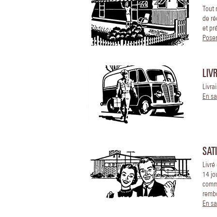
Tout 
de ré
et pr
Poser
LIV
Livra
En sa
SAT
Livré
14 jo
comm
remb
En sa