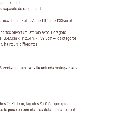
s par exemple.
e capacité de rangement.
nternes: Tiroir haut L57cm x H14cm x P33cm et
2 portes ouverture latérale avec 1 étagère
es: L64,5cm x H42,5cm x P39,5cm – les étagères
 5 hauteurs différentes)
& contemporain de cette enfilade vintage pieds
nches ☞ Plateau, façades & côtés: quelques
elle pièce en bon état, les défauts n’affectent