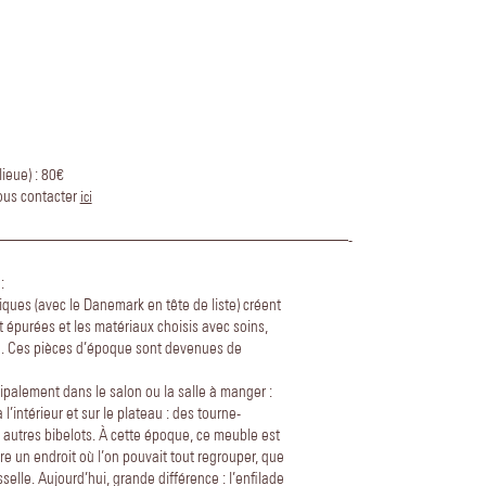
ieue) : 80€
nous contacter
ici
——————————————————————-
:
iques (avec le Danemark en tête de liste) créent
 épurées et les matériaux choisis avec soins,
re. Ces pièces d’époque sont devenues de
cipalement dans le salon ou la salle à manger :
 l’intérieur et sur le plateau : des tourne-
 autres bibelots. À cette époque, ce meuble est
re un endroit où l’on pouvait tout regrouper, que
aisselle. Aujourd’hui, grande différence : l’enfilade