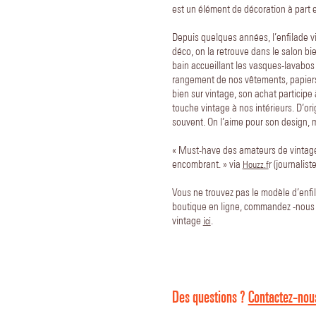
est un élément de décoration à part e
Depuis quelques années, l’enfilade v
déco, on la retrouve dans le salon b
bain accueillant les vasques-lavabos
rangement de nos vêtements, papiers
bien sur vintage, son achat participe 
touche vintage à nos intérieurs. D’or
souvent. On l’aime pour son design, 
« Must-have des amateurs de vintage,
encombrant. » via
r (journalis
Houzz.f
Vous ne trouvez pas le modèle d’enfi
boutique en ligne, commandez -nous 
vintage
.
ici
Des questions ?
Contactez-nous