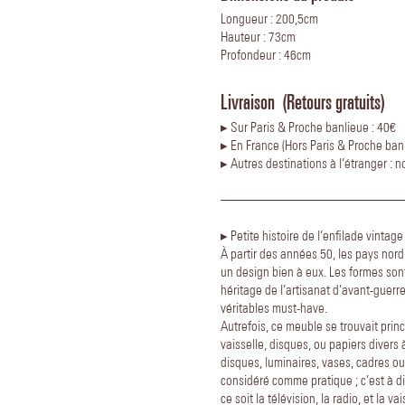
Longueur : 200,5cm
Hauteur : 73cm
Profondeur : 46cm
Livraison (Retours gratuits)
▸ Sur Paris & Proche banlieue : 40€
▸ En France (Hors Paris & Proche banl
▸ Autres destinations à l’étranger : 
—————————————
▸ Petite histoire de l’enfilade vintage 
À partir des années 50, les pays nord
un design bien à eux.
Les formes sont
héritage de l’artisanat d’avant-guer
véritables must-have.
Autrefois, ce meuble se trouvait prin
vaisselle, disques, ou papiers divers à
disques, luminaires, vases, cadres ou
considéré comme pratique ; c’est à di
ce soit la télévision, la radio, et la v