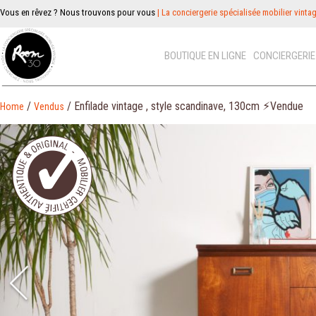
Vous en rêvez ? Nous trouvons pour vous
| La conciergerie spécialisée mobilier vinta
BOUTIQUE EN LIGNE
CONCIERGERI
/
/ Enfilade vintage , style scandinave, 130cm ⚡︎Vendue
Home
Vendus