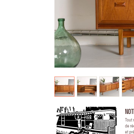
NOT
Tout 
de ré
et pr