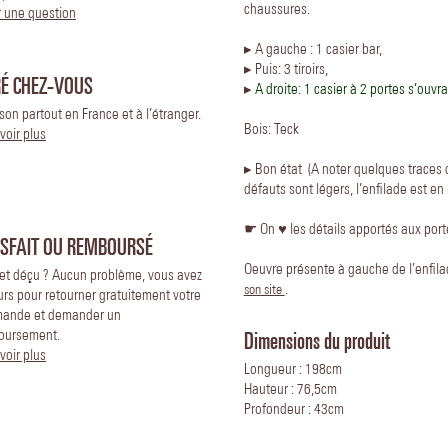
chaussures.
 une question
▸ A gauche : 1 casier bar,
▸ Puis: 3 tiroirs,
RÉ CHEZ-VOUS
▸
A droite: 1 casier à
2 portes s’ouvr
ison partout en France et à l’étranger.
Bois: Teck
voir plus
▸ Bon état (A noter quelques traces d
défauts sont légers, l’enfilade est en 
☛ On ♥️ les détails apportés aux port
ISFAIT OU REMBOURSÉ
Oeuvre présente à gauche de l’enfil
 et déçu ? Aucun problème, vous avez
.
son site
urs pour retourner gratuitement votre
ande et demander un
Dimensions du produit
oursement.
voir plus
Longueur : 198cm
Hauteur : 76,5cm
Profondeur : 43cm