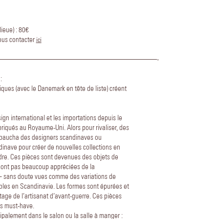
ieue) : 80€
nous contacter
ici
——————————————————————-
:
iques (avec le Danemark en tête de liste) créent
ign international et les importations depuis le
iqués au Royaume-Uni. Alors pour rivaliser, des
mbaucha des designers scandinaves ou
dinave pour créer de nouvelles collections en
ndre. Ces pièces sont devenues des objets de
e sont pas beaucoup appréciées de la
 sans doute vues comme des variations de
bles en Scandinavie.
Les formes sont épurées et
itage de l’artisanat d’avant-guerre. Ces pièces
s must-have.
cipalement dans le salon ou la salle à manger :