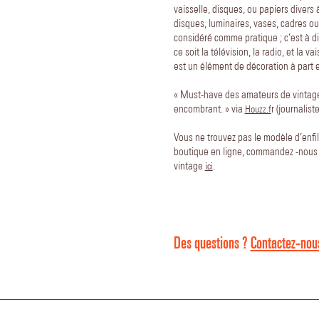
vaisselle, disques, ou papiers divers à
disques, luminaires, vases, cadres ou
considéré comme pratique ; c’est à di
ce soit la télévision, la radio, et la v
est un élément de décoration à part e
« Must-have des amateurs de vintage,
encombrant. » via
r (journalis
Houzz.f
Vous ne trouvez pas le modèle d’enfi
boutique en ligne, commandez -nous 
vintage
.
ici
Des questions ?
Contactez-nous