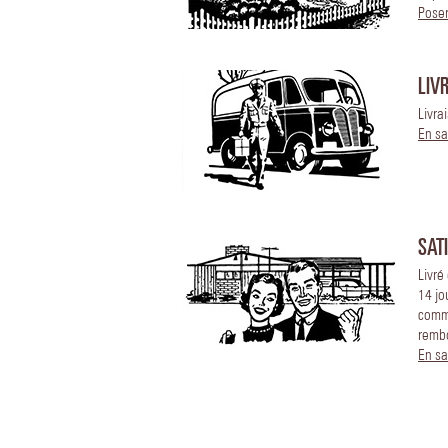
Poser
LIV
Livra
En sa
SAT
Livré
14 jo
comm
remb
En sa