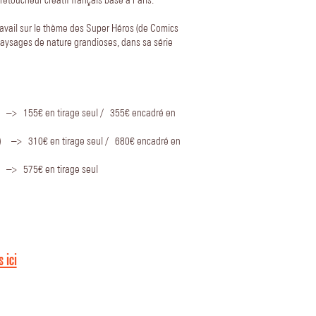
etoucheur créatif français basé à Paris.
travail sur le thème des Super Héros (de Comics
paysages de nature grandioses, dans sa série
 –> 155€ en tirage seul / 355€ encadré en
) –> 310€ en tirage seul / 680€ encadré en
) –> 575€ en tirage seul
 ici