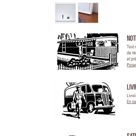
NOT
Tout 
de ré
et pr
Poser
LIV
Livra
En sa
SAT