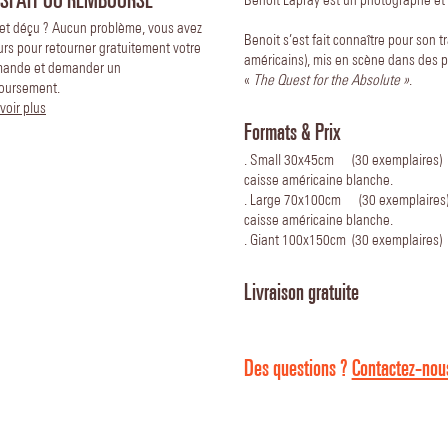
Benoit Lapray est un photographe et r
 et déçu ? Aucun problème, vous avez
Benoit s’est fait connaître pour son 
urs pour retourner gratuitement votre
américains), mis en scène dans des 
ande et demander un
«
The Quest for the Absolute »
.
oursement.
voir plus
Formats & Prix
. Small 30x45cm (30 exemplaires)
caisse américaine blanche.
. Large 70x100cm (30 exemplaires
caisse américaine blanche.
. Giant 100x150cm (30 exemplaires
Livraison gratuite
Des questions ?
Contactez-nous