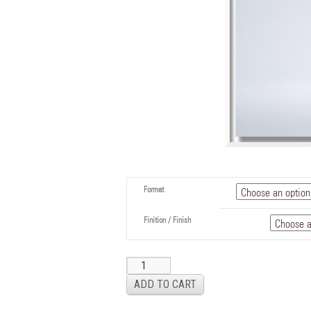
Format
Finition / Finish
ADD TO CART