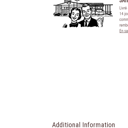
Livré
14 jo
comm
remb
En sa
Additional Information