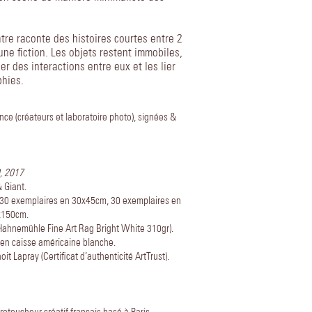
tre raconte des histoires courtes entre 2
e fiction. Les objets restent immobiles,
r des interactions entre eux et les lier
phies.
ce (créateurs et laboratoire photo), signées &
0, 2017
 Giant.
: 30 exemplaires en 30x45cm, 30 exemplaires en
x150cm.
 (Hahnemühle Fine Art Rag Bright White 310gr).
 en caisse américaine blanche.
it Lapray (Certificat d’authenticité ArtTrust).