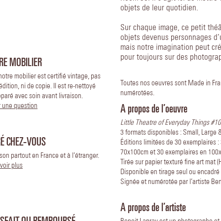
objets de leur quotidien.
Sur chaque image, ce petit théâ
objets devenus personnages d’un
mais notre imagination peut crée
pour toujours sur des photogra
RE MOBILIER
notre mobilier est certifié vintage, pas
Toutes nos oeuvres sont Made in Fran
édition, ni de copie. Il est re-nettoyé
numérotées.
éparé avec soin avant livraison.
A propos de l’oeuvre
 une question
Little Theatre of Everyday Things #1
3 formats disponibles : Small, Large &
RÉ CHEZ-VOUS
Éditions limitées de 30 exemplaires 
70x100cm et 30 exemplaires en 100
ison partout en France et à l’étranger.
Tirée sur papier texturé fine art mat
voir plus
Disponible en tirage seul ou encadré
Signée et numérotée par l’artiste Beno
A propos de l’artiste
ISFAIT OU REMBOURSÉ